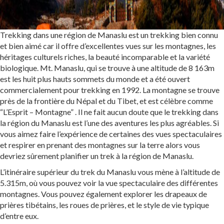
Trekking dans une région de Manaslu est un trekking bien connu
et bien aimé car il offre d’excellentes vues sur les montagnes, les
héritages culturels riches, la beauté incomparable et la variété
biologique. Mt. Manaslu, qui se trouve à une altitude de 8 163m
est les huit plus hauts sommets du monde et a été ouvert
commercialement pour trekking en 1992. La montagne se trouve
près de la frontière du Népal et du Tibet, et est célèbre comme
“L’Esprit – Montagne” . Il ne fait aucun doute que le trekking dans
la région du Manaslu est l’une des aventures les plus agréables. Si
vous aimez faire l’expérience de certaines des vues spectaculaires
et respirer en prenant des montagnes sur la terre alors vous
devriez sûrement planifier un trek à la région de Manaslu.
L’itinéraire supérieur du trek du Manaslu vous mène à l’altitude de
5.315m, où vous pouvez voir la vue spectaculaire des différentes
montagnes. Vous pouvez également explorer les drapeaux de
prières tibétains, les roues de prières, et le style de vie typique
d’entre eux.