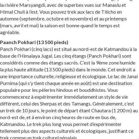
la rivière Marsyangdi, avec de superbes vues sur Manaslu et
Himal Chuli à l’est. Vous pouvez trek aux lacs de Tilicho en
automne (septembre, octobre et novembre) et au printemps
(mars, avril et mai) la saison est bonne quand le temps est
agréable.
Paanch Pokhari (13 500 pieds)
Panch Pokhari (cinq lacs) est situé au nord-est de Katmandou à la
base de l’Himalaya Jugal. Les cinq étangs (Panch Pokhari) sont
considérés comme des étangs sacrés. C’est la 9ème zone humide
la plus haute altitude (13 500 pieds) dans le monde. Cet endroit a
une importance culturelle, religieuse et écologique. Le lac de Janai
Purnima (qui s’y tient chaque année en août) est une destination
populaire pour les pèlerins hindous et bouddhistes. Vous
commencerez à expérimenter immédiatement un style de vie
différent, celui des Sherpas et des Tamangs. Généralement, c’est
un trek de 10 jours, le point de départ étant Chautara (1 200 m) au
nord-est de, et à environ cinq heures de route en bus de,
Katmandou. Le trek plus long vous permet d’expérimenter
tellement plus des aspects culturels et écologiques, justifiant ce
trek comme un trek culturel népalais.