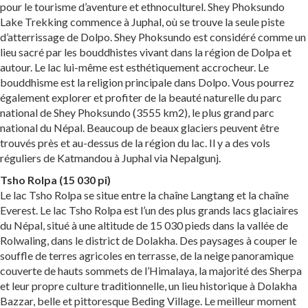
pour le tourisme d’aventure et ethnoculturel. Shey Phoksundo
Lake Trekking commence à Juphal, où se trouve la seule piste
d’atterrissage de Dolpo. Shey Phoksundo est considéré comme un
lieu sacré par les bouddhistes vivant dans la région de Dolpa et
autour. Le lac lui-même est esthétiquement accrocheur. Le
bouddhisme est la religion principale dans Dolpo. Vous pourrez
également explorer et profiter de la beauté naturelle du parc
national de Shey Phoksundo (3555 km2), le plus grand parc
national du Népal. Beaucoup de beaux glaciers peuvent être
trouvés près et au-dessus de la région du lac. Il y a des vols
réguliers de Katmandou à Juphal via Nepalgunj.
Tsho Rolpa (15 030 pi)
Le lac Tsho Rolpa se situe entre la chaîne Langtang et la chaîne
Everest. Le lac Tsho Rolpa est l’un des plus grands lacs glaciaires
du Népal, situé à une altitude de 15 030 pieds dans la vallée de
Rolwaling, dans le district de Dolakha. Des paysages à couper le
souffle de terres agricoles en terrasse, de la neige panoramique
couverte de hauts sommets de l’Himalaya, la majorité des Sherpa
et leur propre culture traditionnelle, un lieu historique à Dolakha
Bazzar, belle et pittoresque Beding Village. Le meilleur moment