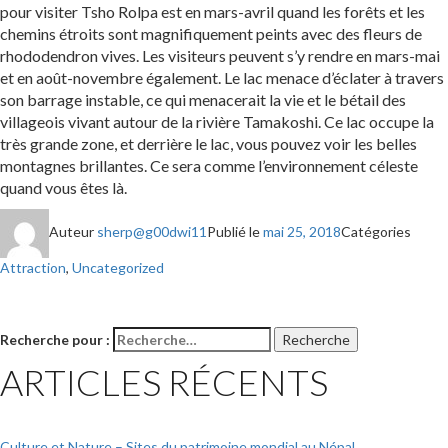
pour visiter Tsho Rolpa est en mars-avril quand les forêts et les
chemins étroits sont magnifiquement peints avec des fleurs de
rhododendron vives. Les visiteurs peuvent s’y rendre en mars-mai
et en août-novembre également. Le lac menace d’éclater à travers
son barrage instable, ce qui menacerait la vie et le bétail des
villageois vivant autour de la rivière Tamakoshi. Ce lac occupe la
très grande zone, et derrière le lac, vous pouvez voir les belles
montagnes brillantes. Ce sera comme l’environnement céleste
quand vous êtes là.
Auteur
sherp@g00dwi11
Publié le
mai 25, 2018
Catégories
Attraction
,
Uncategorized
Recherche pour :
Recherche
ARTICLES RÉCENTS
Culture et Nature – Sites du patrimoine mondial au Népal