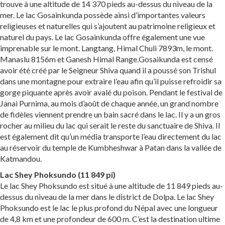
trouve à une altitude de 14 370 pieds au-dessus du niveau de la
mer. Le lac Gosainkunda possède ainsi d’importantes valeurs
religieuses et naturelles qui s’ajoutent au patrimoine religieux et
naturel du pays. Le lac Gosainkunda offre également une vue
imprenable sur le mont. Langtang, Himal Chuli 7893m, le mont.
Manaslu 8156m et Ganesh Himal Range.Gosaikunda est censé
avoir été créé par le Seigneur Shiva quand il a poussé son Trishul
dans une montagne pour extraire l’eau afin qu’il puisse refroidir sa
gorge piquante après avoir avalé du poison. Pendant le festival de
Janai Purnima, au mois d’août de chaque année, un grand nombre
de fidèles viennent prendre un bain sacré dans le lac. Il y a un gros
rocher au milieu du lac qui serait le reste du sanctuaire de Shiva. Il
est également dit qu’un média transporte l’eau directement du lac
au réservoir du temple de Kumbheshwar à Patan dans la vallée de
Katmandou.
Lac Shey Phoksundo (11 849 pi)
Le lac Shey Phoksundo est situé à une altitude de 11 849 pieds au-
dessus du niveau de la mer dans le district de Dolpa. Le lac Shey
Phoksundo est le lac le plus profond du Népal avec une longueur
de 4,8 km et une profondeur de 600 m. C’est la destination ultime