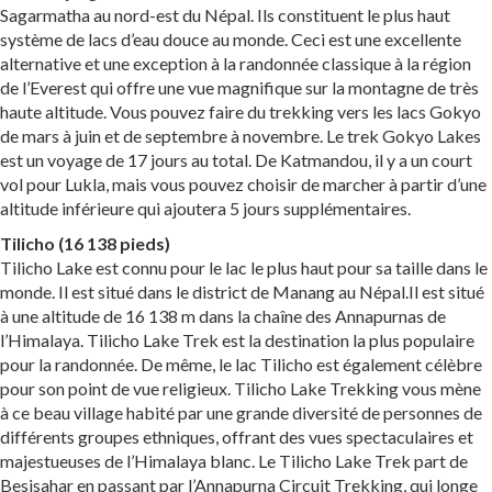
Sagarmatha au nord-est du Népal. Ils constituent le plus haut
système de lacs d’eau douce au monde. Ceci est une excellente
alternative et une exception à la randonnée classique à la région
de l’Everest qui offre une vue magnifique sur la montagne de très
haute altitude. Vous pouvez faire du trekking vers les lacs Gokyo
de mars à juin et de septembre à novembre. Le trek Gokyo Lakes
est un voyage de 17 jours au total. De Katmandou, il y a un court
vol pour Lukla, mais vous pouvez choisir de marcher à partir d’une
altitude inférieure qui ajoutera 5 jours supplémentaires.
Tilicho (16 138 pieds)
Tilicho Lake est connu pour le lac le plus haut pour sa taille dans le
monde. Il est situé dans le district de Manang au Népal.Il est situé
à une altitude de 16 138 m dans la chaîne des Annapurnas de
l’Himalaya. Tilicho Lake Trek est la destination la plus populaire
pour la randonnée. De même, le lac Tilicho est également célèbre
pour son point de vue religieux. Tilicho Lake Trekking vous mène
à ce beau village habité par une grande diversité de personnes de
différents groupes ethniques, offrant des vues spectaculaires et
majestueuses de l’Himalaya blanc. Le Tilicho Lake Trek part de
Besisahar en passant par l’Annapurna Circuit Trekking, qui longe