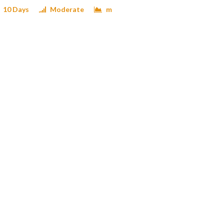
10 Days
Moderate
m