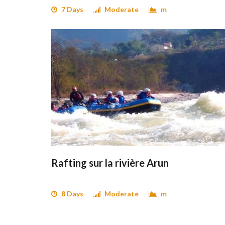
7 Days
Moderate
m
Rafting sur la rivière Arun
8 Days
Moderate
m