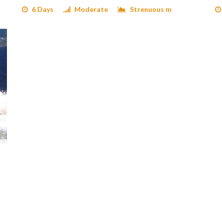
6 Days
Moderate
Strenuous m